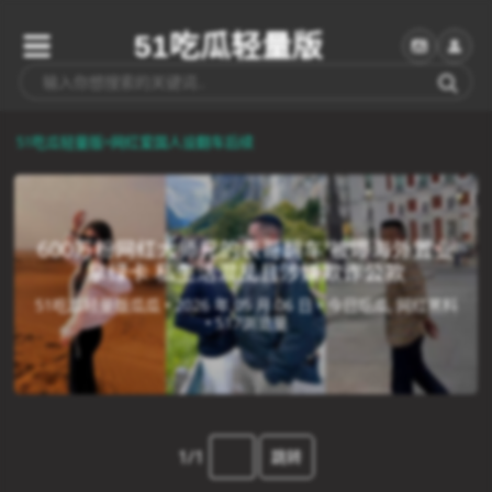
51吃瓜轻量版
51吃瓜轻量版
>
网红爱国人设翻车后续
600万粉网红大师兄的表哥翻车 被曝海外置业
拿绿卡 私生活混乱且涉嫌欺诈公款
51吃瓜轻量版瓜瓜 •
2026 年 05 月 06 日 •
今日吃瓜, 网红黑料
•
517浏览量
1/1
跳转